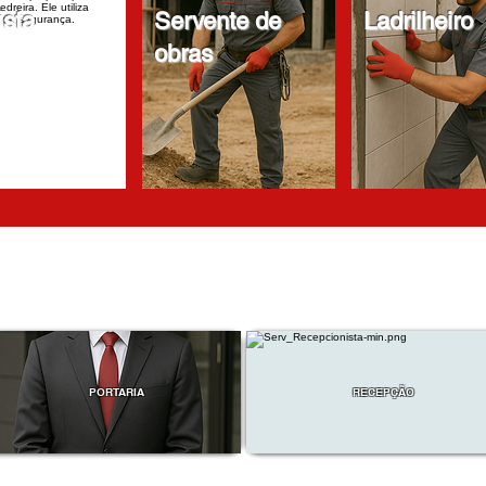
ista
Servente de
Ladrilheiro
obras
PORTARIA
RECEPÇÃO