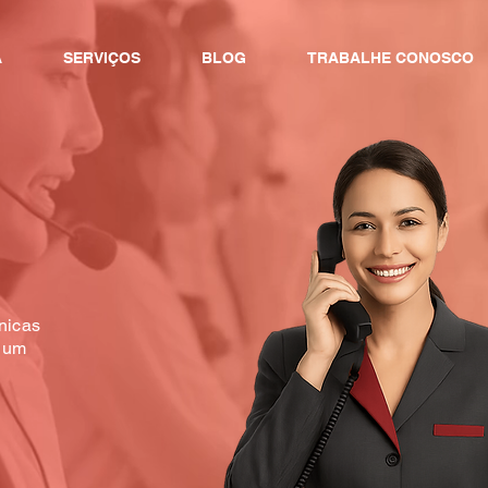
A
SERVIÇOS
BLOG
TRABALHE CONOSCO
ínicas
r um