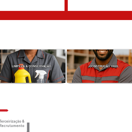
LIMPEZA & CONSERVAÇÃO
CONSTRUÇÃO CIVIL
AT
MATRIZ E UN. DE NEGÓCIOS
Matriz - Rio de Janeiro
Estrada Intendente Magalhães 1032 -
sala 303 - Vila Valqueire